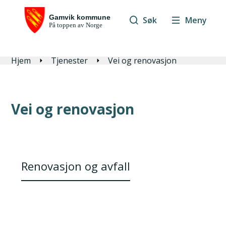
Søk
Meny
Du er her:
Hjem
Tjenester
Vei og renovasjon
Vei og renovasjon
Renovasjon og avfall