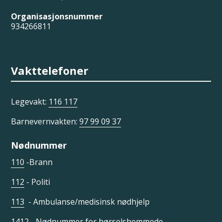
Organisasjonsnummer
934266811
Vakttelefoner
Legevakt:
116 117
Barnevernvakten:
97 99 09 37
Nødnummer
110
-Brann
112
- Politi
113
- Ambulanse/medisinsk nødhjelp
1412
- Nødnummer for hørselshemmede