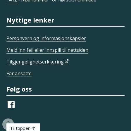
Nyttige lenker
Personvern og informasjonskapsler
Meld inn feil eller innspill til nettsiden
Tilgjengelighetserklæring
For ansatte
Følg oss
Facebook
I
Til toppen