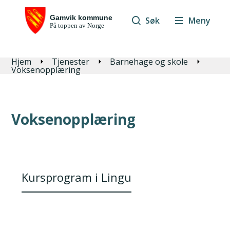
Søk
Meny
Du er her:
Hjem
Tjenester
Barnehage og skole
Voksenopplæring
Voksenopplæring
Kursprogram i Lingu