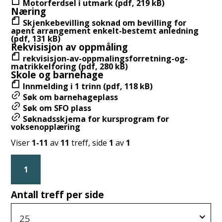
Motorferdsel i utmark (pdf, 219 kB)
Næring
Skjenkebevilling soknad om bevilling for
apent arrangement enkelt-bestemt anledning
(pdf, 131 kB)
Rekvisisjon av oppmåling
rekvisisjon-av-oppmalingsforretning-og-
matrikkelforing (pdf, 280 kB)
Skole og barnehage
Innmelding i 1 trinn (pdf, 118 kB)
Søk om barnehageplass
Søk om SFO plass
Søknadsskjema for kursprogram for
voksenopplæring
Viser
1-11
av
11
treff, side
1
av
1
1
Antall treff per side
25