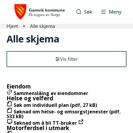
Søk
Meny
Du er her:
Hjem
Alle skjema
Alle skjema
Vis filter
R
e
Eiendom
s
Sammenslåing av eiendommer
u
Helse og velferd
l
Søk om individuell plan (pdf, 27 kB)
t
Søknad om helse- og omsorgstjenester (pdf,
533 kB)
a
Søknad om å bli TT-bruker
t
Motorferdsel i utmark