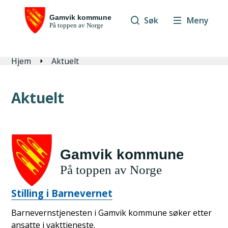
Søk
Meny
Du er her:
Hjem
Aktuelt
Aktuelt
Stilling i Barnevernet
Barnevernstjenesten i Gamvik kommune søker etter
ansatte i vakttjeneste.