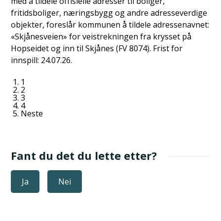
med å tildele offisielle adresser til boliger,
fritidsboliger, næringsbygg og andre adresseverdige
objekter, foreslår kommunen å tildele adressenavnet:
«Skjånesveien» for veistrekningen fra krysset på
Hopseidet og inn til Skjånes (FV 8074). Frist for
innspill: 24.07.26.
1
2
3
4
Neste
Fant du det du lette etter?
Ja
Nei